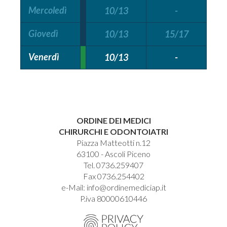
Mercoledì
10/13
-
Giovedì
10/13
15/17
Venerdì
10/13
-
ORDINE DEI MEDICI
CHIRURCHI E ODONTOIATRI
Piazza Matteotti n.12
63100 - Ascoli Piceno
Tel. 0736.259407
Fax 0736.254402
e-Mail:
info@ordinemediciap.it
P.iva 80000610446